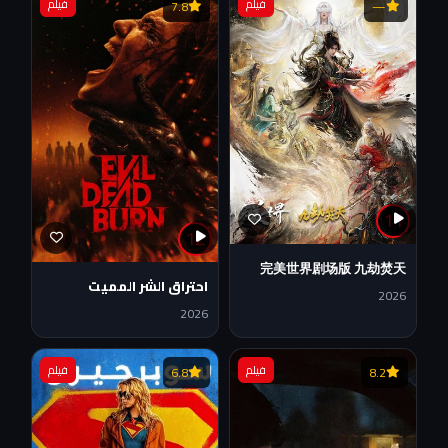
فيلم
فيلم
7.8
—
11
12
完美世界剧场版 九劫焚天
احتراق الشر المميت
2026
2026
فيلم
فيلم
6.8
8.2