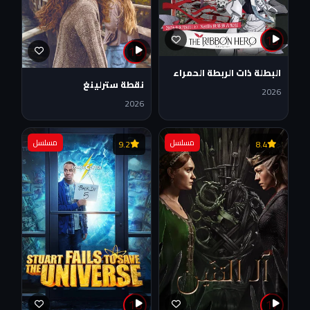
15
16
البطلة ذات الربطة الحمراء
نقطة سترلينغ
2026
2026
مسلسل
مسلسل
9.2
8.4
18
17