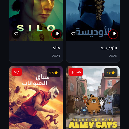
4
3
الأوديسة
Silo
2023
2026
مسلسل
فيلم
5.5
7.8