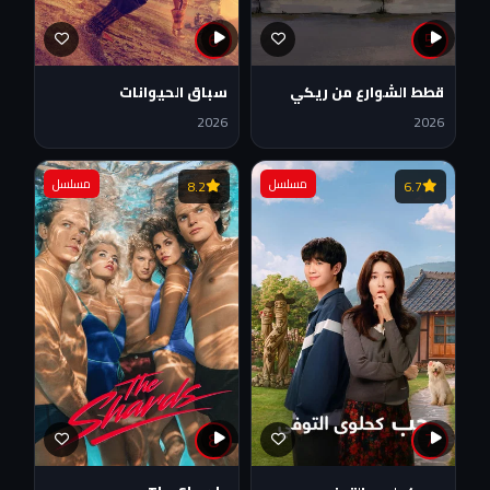
6
5
قطط الشوارع من ريكي
سباق الحيوانات
جيرفيز
2026
2026
مسلسل
مسلسل
8.2
6.7
8
7