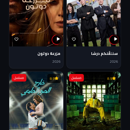
2
1
سنلقّنكم درسًا
مزرعة دوتون
2026
2026
مسلسل
مسلسل
8.9
8.9