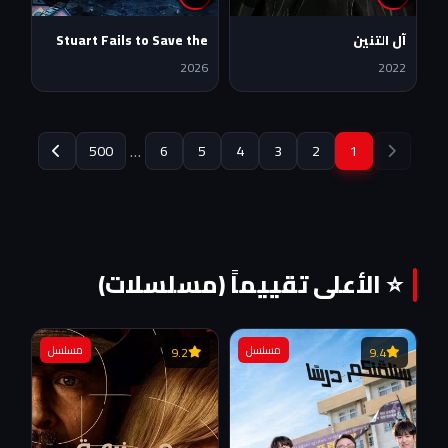
آل التنين
Stuart Fails to Save the
Universe
2026
2022
…
500
6
5
4
3
2
1
⭐ الأعلى تقييماً (مسلسلات)
مسلسل
مسلسل
9.2
9.4