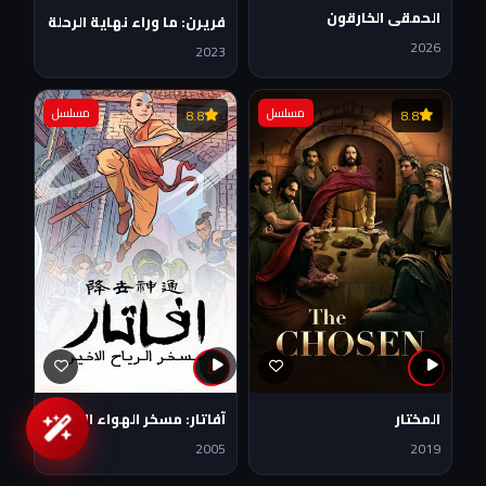
الحمقى الخارقون
فريرن: ما وراء نهاية الرحلة
2026
2023
مسلسل
مسلسل
8.8
8.8
8
7
المختار
آفاتار: مسخر الهواء الأخير
2005
2019