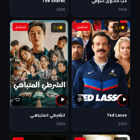
حب كحلوى التوفي
The Shards
2026
2026
مسلسل
مسلسل
7.8
8.3
10
9
Ted Lasso
الشرطي المتباهي
2024
2020